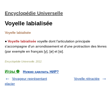
Encyclopédie Universelle
Voyelle labialisée
Voyelle labialisée
●
Voyelle labialisée
voyelle dont l'articulation principale
s'accompagne d'un arrondissement et d'une protraction des lèvres
(par exemple en français [y], [ø] et [ɶ].
Encyclopédie Universelle
.
2012
.
Игры ⚽
Нужно сделать НИР?
Voyageur représentant
Voyelle rétractée
placier