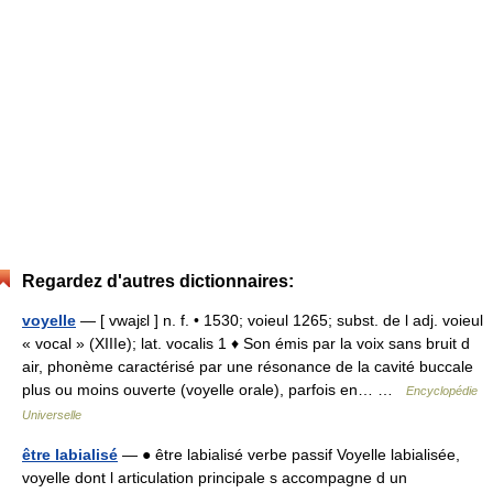
Regardez d'autres dictionnaires:
voyelle
— [ vwajɛl ] n. f. • 1530; voieul 1265; subst. de l adj. voieul
« vocal » (XIIIe); lat. vocalis 1 ♦ Son émis par la voix sans bruit d
air, phonème caractérisé par une résonance de la cavité buccale
plus ou moins ouverte (voyelle orale), parfois en… …
Encyclopédie
Universelle
être labialisé
— ● être labialisé verbe passif Voyelle labialisée,
voyelle dont l articulation principale s accompagne d un