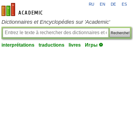
RU
EN
DE
ES
fr-academic.com
Dictionnaires et Encyclopédies sur 'Academic'
Recherche!
interprétations
traductions
livres
Игры ⚽